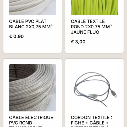
CÂBLE PVC PLAT
CÂBLE TEXTILE
BLANC 2X0,75 MM²
ROND 2X0,75 MM²
JAUNE FLUO
€
0,90
€
3,00
CÂBLE ÉLECTRIQUE
CORDON TEXTILE :
PVC ROND
FICHE + CÂBLE +