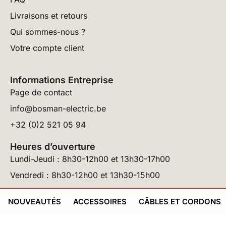
Livraisons et retours
Qui sommes-nous ?
Votre compte client
Informations Entreprise
Page de contact
info@bosman-electric.be
+32 (0)2 521 05 94
Heures d’ouverture
Lundi-Jeudi : 8h30-12h00 et 13h30-17h00
Vendredi : 8h30-12h00 et 13h30-15h00
SA BOSMAN NV ® 2026 – Tous Droits Réservés –
CGV
|
Mentions Légales
|
NOUVEAUTÉS
ACCESSOIRES
CÂBLES ET CORDONS
Politique de Confidentialité
– Site réalisé par
DWB