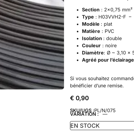
Section
: 2×0,75 mm²
Type
: H03VVH2-F –
Modèle
: plat
Matière
: PVC
Isolation
: double
Couleur
: noire
Diamètre
: Ø ~ 3,10 x
Agréé pour l’éclairage
Si vous souhaitez command
bénéficier d’une remise.
€
0,90
SKU/UGS :
PL/N/075
VARIATION :
—
EN STOCK