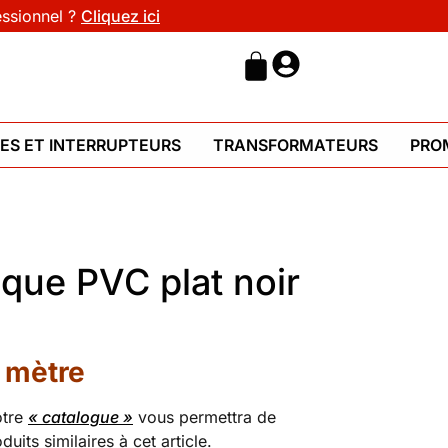
essionnel ?
Cliquez ici
HES ET INTERRUPTEURS
TRANSFORMATEURS
PRO
ique PVC plat noir
 mètre
otre
« catalogue »
vous permettra de
uits similaires à cet article.