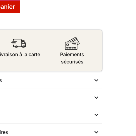
panier
ivraison à la carte
Paiements
sécurisés
s
ires