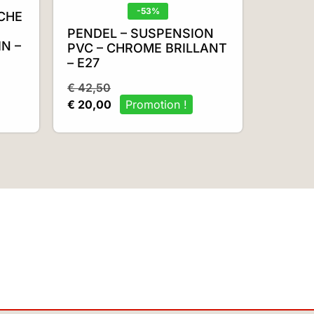
-53%
ICHE
PENDEL – SUSPENSION
N –
PVC – CHROME BRILLANT
– E27
€
42,50
€
20,00