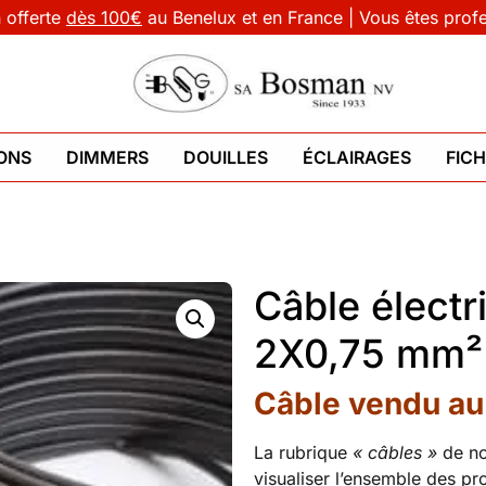
n offerte
dès 100€
au Benelux et en France | Vous êtes prof
ONS
DIMMERS
DOUILLES
ÉCLAIRAGES
FIC
Câble électr
2X0,75 mm²
Câble vendu au
La rubrique
« câbles »
de n
visualiser l’ensemble des prod