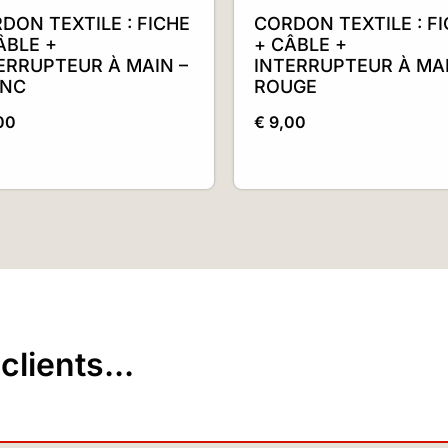
DON TEXTILE : FICHE
CORDON TEXTILE : F
ÂBLE +
+ CÂBLE +
ERRUPTEUR À MAIN –
INTERRUPTEUR À MAI
ANC
ROUGE
00
€
9,00
lients...