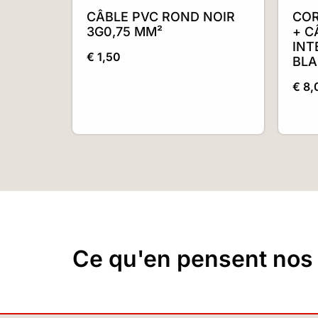
CÂBLE PVC ROND NOIR
COR
3G0,75 MM²
+ C
INT
€
1,50
BL
€
8,
Ce qu'en pensent nos c