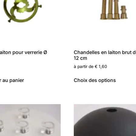
laiton pour verrerie Ø
Chandelles en laiton brut d
12 cm
à partir de
€
1,60
r au panier
Choix des options