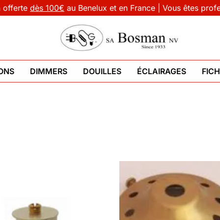
n offerte
dès 100€
au Benelux et en France | Vous êtes prof
ONS
DIMMERS
DOUILLES
ÉCLAIRAGES
FIC