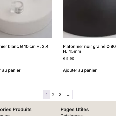
nier blanc Ø 10 cm H. 2,4
Plafonnier noir grainé Ø 
H. 45mm
€
9,90
r au panier
Ajouter au panier
1
2
3
→
ories Produits
Pages Utiles
oires
Catalogues