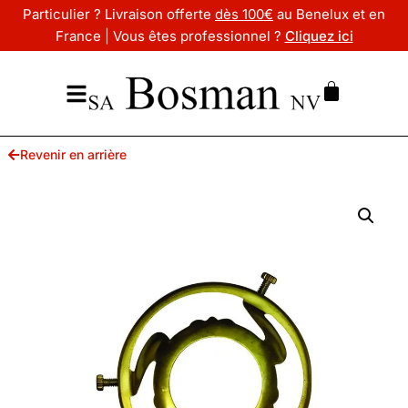
Particulier ? Livraison offerte
dès 100€
au Benelux et en
France | Vous êtes professionnel ?
Cliquez ici
Revenir en arrière