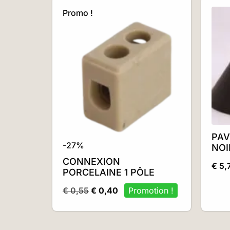
Promo !
PAV
-27%
NOI
CONNEXION
€
5,
PORCELAINE 1 PÔLE
€
0,55
€
0,40