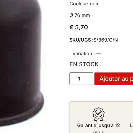
Couleur: noir
Ø 76 mm
€
5,70
SKU/UGS :
S/369/C/N
Variation :
—
EN STOCK
Ajouter au 
Garantie jusqu’à 12
L
mois