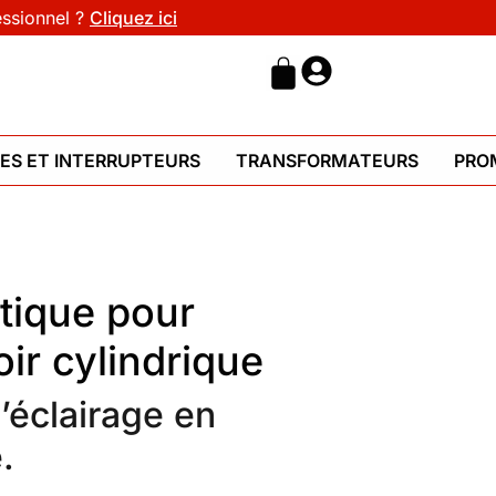
essionnel ?
Cliquez ici
HES ET INTERRUPTEURS
TRANSFORMATEURS
PRO
stique pour
oir cylindrique
l’éclairage en
.