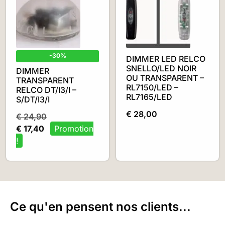
-30%
DIMMER LED RELCO
SNELLO/LED NOIR
DIMMER
OU TRANSPARENT –
TRANSPARENT
RL7150/LED –
RELCO DT/I3/I –
RL7165/LED
S/DT/I3/I
€
28,00
€
24,90
€
17,40
Ce qu'en pensent nos clients...