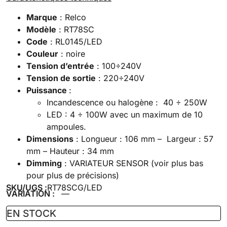
Marque
: Relco
Modèle
: RT78SC
Code
: RL0145/LED
Couleur
: noire
Tension d’entrée
: 100÷240V
Tension de sortie
: 220÷240V
Puissance
:
Incandescence ou halogène : 40 ÷ 250W
LED : 4 ÷ 100W avec un maximum de 10
ampoules.
Dimensions
: Longueur : 106 mm – Largeur : 57
mm – Hauteur : 34 mm
Dimming
: VARIATEUR SENSOR (voir plus bas
pour plus de précisions)
SKU/UGS :
RT78SCG/LED
VARIATION :
—
EN STOCK