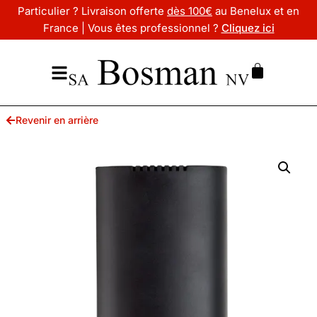
Particulier ? Livraison offerte
dès 100€
au Benelux et en
France | Vous êtes professionnel ?
Cliquez ici
Revenir en arrière