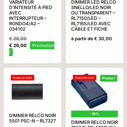
VARIATEUR
DIMMER LED RELCO
D’INTENSITÉ À PIED
SNELLO/LED NOIR
AVEC
OU TRANSPARENT –
INTERRUPTEUR –
RL7150/LED –
RONDO4/A2 –
RL7165/LED AVEC
034102
CÂBLE ET FICHE
€
28,00
à partir de
€
30,00
€
26,00
Promo !
Rupture de stock
Rupture de stock
-19%
DIMMER RELCO NOIR
5501 PSC-N – RL7327
DIMMER RELCO NOIR