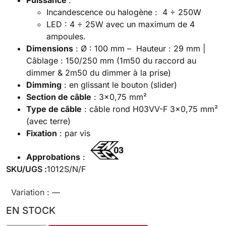
Puissance
:
Incandescence ou halogène : 4 ÷ 250W
LED : 4 ÷ 25W avec un maximum de 4
ampoules.
Dimensions
: Ø : 100 mm – Hauteur : 29 mm |
Câblage : 150/250 mm (1m50 du raccord au
dimmer & 2m50 du dimmer à la prise)
Dimming
: en glissant le bouton (slider)
Section de câble
: 3×0,75 mm²
Type de câble
: câble rond H03VV-F 3×0,75 mm²
(avec terre)
Fixation
: par vis
Approbations
:
SKU/UGS :
1012S/N/F
Variation :
—
EN STOCK