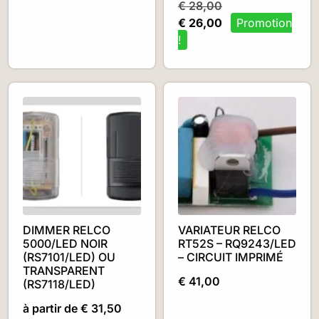
€
28,00
€
26,00
DIMMER RELCO
VARIATEUR RELCO
5000/LED NOIR
RT52S – RQ9243/LED
(RS7101/LED) OU
– CIRCUIT IMPRIMÉ
TRANSPARENT
€
41,00
(RS7118/LED)
à partir de
€
31,50