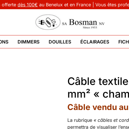
n offerte
dès 100€
au Benelux et en France | Vous êtes prof
ONS
DIMMERS
DOUILLES
ÉCLAIRAGES
FIC
Câble textil
mm² « champ
Câble vendu au
La rubrique
« câbles et cor
permettra de visualiser l’ens