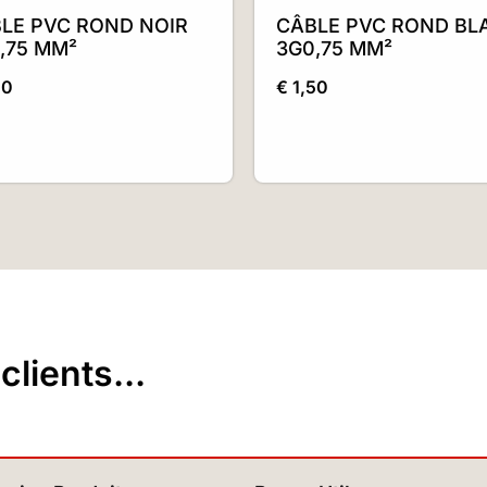
LE PVC ROND NOIR
CÂBLE PVC ROND BL
,75 MM²
3G0,75 MM²
50
€
1,50
lients...