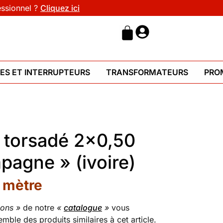
essionnel ?
Cliquez ici
HES ET INTERRUPTEURS
TRANSFORMATEURS
PRO
e torsadé 2×0,50
agne » (ivoire)
 mètre
dons »
de notre
«
catalogue
»
vous
emble des produits similaires à cet article.