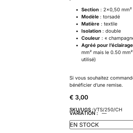
Section
: 2×0,50 mm²
Modèle
: torsadé
Matière
: textile
Isolation
: double
Couleur
: « champagne 
Agréé pour l’éclairag
mm² mais le 0.50 mm² 
utilisé)
Si vous souhaitez command
bénéficier d’une remise.
€
3,00
SKU/UGS :
VTS/250/CH
VARIATION :
—
EN STOCK