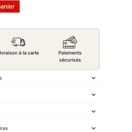
panier
ivraison à la carte
Paiements
sécurisés
s
ires