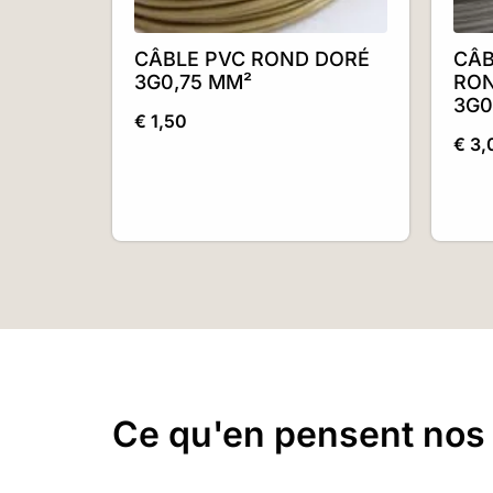
CÂBLE PVC ROND DORÉ
CÂB
3G0,75 MM²
RO
3G0
€
1,50
€
3,
Ce qu'en pensent nos c