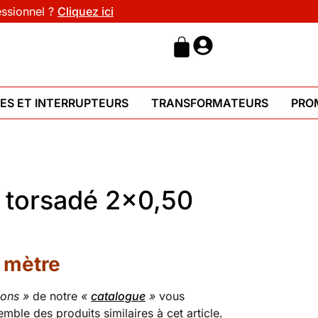
essionnel ?
Cliquez ici
HES ET INTERRUPTEURS
TRANSFORMATEURS
PRO
e torsadé 2×0,50
 mètre
dons »
de notre
«
catalogue
»
vous
emble des produits similaires à cet article.