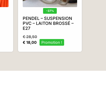
-37%
D
PENDEL – SUSPENSION
PVC – LAITON BROSSÉ –
E27
€
28,50
€
18,00