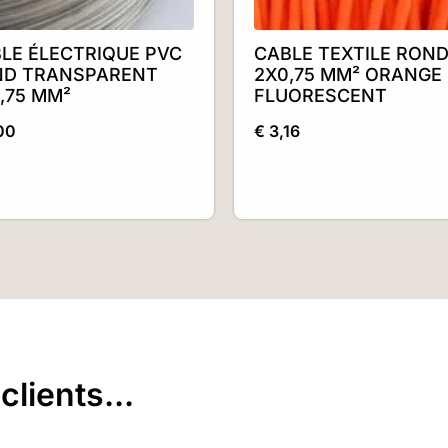
LE ÉLECTRIQUE PVC
CABLE TEXTILE RON
ND TRANSPARENT
2X0,75 MM² ORANGE
,75 MM²
FLUORESCENT
00
€
3,16
lients...