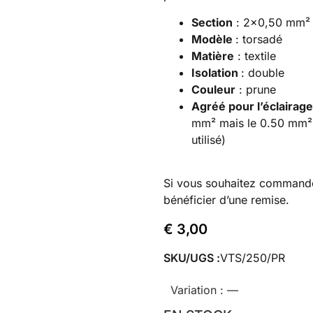
Section
: 2×0,50 mm²
Modèle
: torsadé
Matière
: textile
Isolation
: double
Couleur
: prune
Agréé pour l’éclairag
mm² mais le 0.50 mm² 
utilisé)
Si vous souhaitez command
bénéficier d’une remise.
€
3,00
SKU/UGS :
VTS/250/PR
Variation :
—