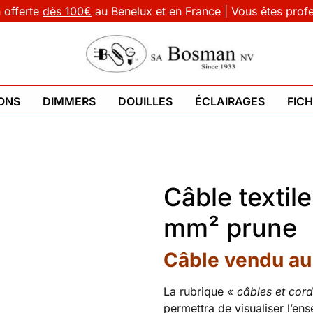
n offerte
dès 100€
au Benelux et en France | Vous êtes prof
ONS
DIMMERS
DOUILLES
ÉCLAIRAGES
FIC
Câble textil
mm² prune
Câble vendu au
La rubrique
« câbles et cor
permettra de visualiser l’ens