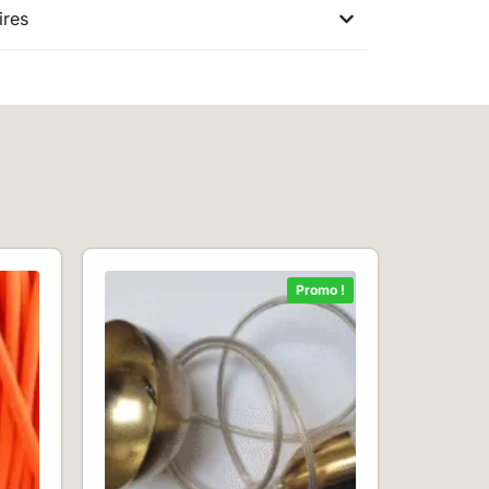
ires
Promo !