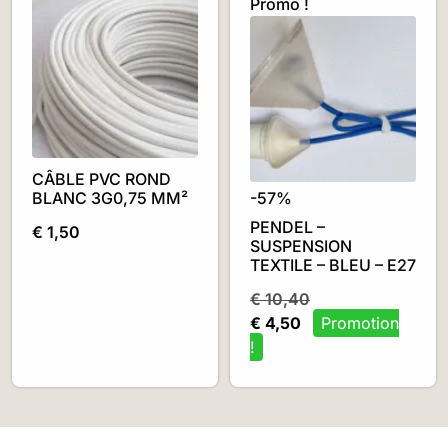
Promo !
CÂBLE PVC ROND
BLANC 3G0,75 MM²
-57%
PENDEL –
€
1,50
SUSPENSION
TEXTILE – BLEU – E27
€
10,40
€
4,50