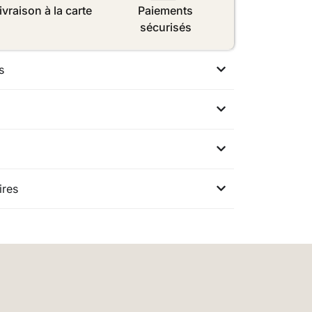
ivraison à la carte
Paiements
sécurisés
s
ires