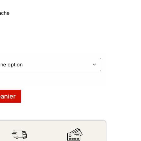
nche
panier