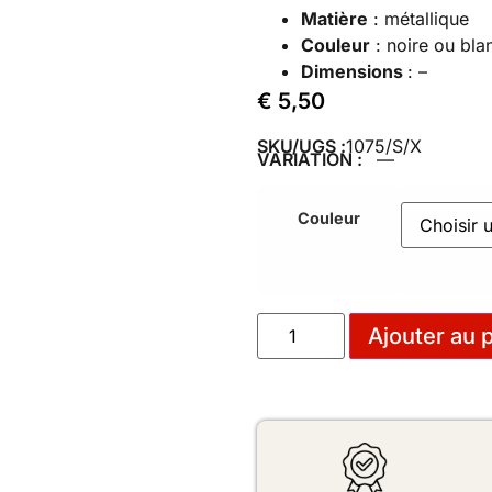
Matière
: métallique
Couleur
: noire ou bla
Dimensions
: –
€
5,50
SKU/UGS :
1075/S/X
VARIATION :
—
Couleur
Ajouter au 