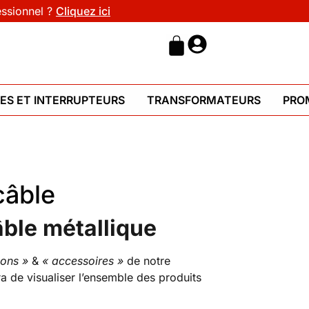
essionnel ?
Cliquez ici
HES ET INTERRUPTEURS
TRANSFORMATEURS
PRO
câble
ble métallique
dons »
&
« accessoires »
de notre
 de visualiser l’ensemble des produits