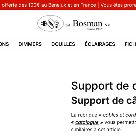
n offerte
dès 100€
au Benelux et en France | Vous êtes prof
ONS
DIMMERS
DOUILLES
ÉCLAIRAGES
FIC
Support de 
Support de câ
La rubrique
« câbles et cor
«
catalogue
»
vous permettra
similaires à cet article.