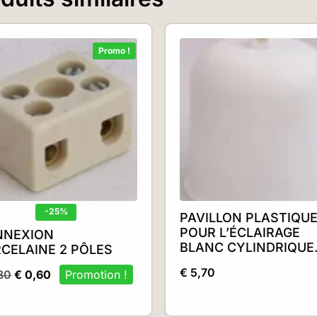
Promo !
-25%
PAVILLON PLASTIQU
POUR L’ÉCLAIRAGE
NNEXION
BLANC CYLINDRIQUE
CELAINE 2 PÔLES
€
5,70
80
€
0,60