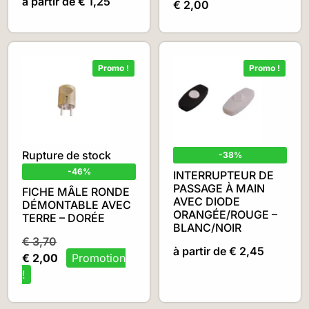
à partir de
€
1,25
€
2,00
Promo !
Promo !
Rupture de stock
-38%
-46%
INTERRUPTEUR DE
PASSAGE À MAIN
FICHE MÂLE RONDE
AVEC DIODE
DÉMONTABLE AVEC
ORANGÉE/ROUGE –
TERRE – DORÉE
BLANC/NOIR
€
3,70
à partir de
€
2,45
€
2,00