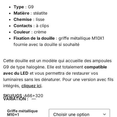
Type
: G9
Matière
: stéatite
Chemise
: lisse
Contacts
: à clips
Couleur
: crème
Fixation de la douille
: griffe métallique M10X1
fournie avec la douille si souhaité
Cette douille est un modèle qui accueille des ampoules
G9 de type halogène. Elle est totalement
compatible
avec du LED
et vous permettra de restaurer vos
luminaires sans les dénaturer. Pour une version avec fils
intégrés,
cliquez ici
.
SKU/UGS :
A66+320
VARIATION :
—
Griffe métallique
M10x1