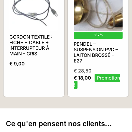
-37%
CORDON TEXTILE :
FICHE + CÂBLE +
PENDEL –
INTERRUPTEUR À
SUSPENSION PVC –
MAIN – GRIS
LAITON BROSSÉ –
E27
€
9,00
€
28,50
€
18,00
Ce qu'en pensent nos clients...