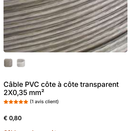
Câble PVC côte à côte transparent
2X0,35 mm²
(
1
avis client)
Noté
1
5.00
sur 5
€
0,80
basé sur
notation
client