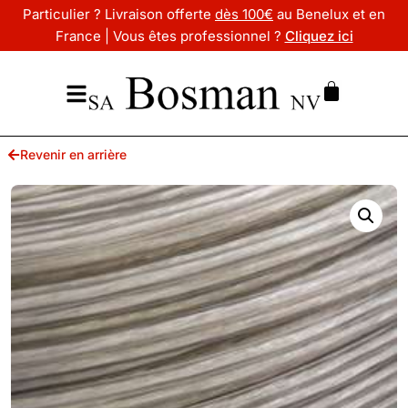
Particulier ? Livraison offerte
dès 100€
au Benelux et en
France | Vous êtes professionnel ?
Cliquez ici
Revenir en arrière