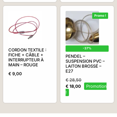
Promo !
-37%
CORDON TEXTILE :
FICHE + CÂBLE +
PENDEL –
INTERRUPTEUR À
SUSPENSION PVC –
MAIN – ROUGE
LAITON BROSSÉ –
E27
€
9,00
€
28,50
€
18,00