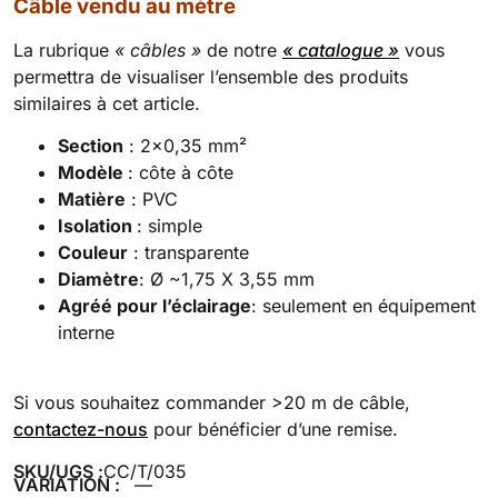
Câble vendu au mètre
La rubrique
« câbles »
de notre
« catalogue »
vous
permettra de visualiser l’ensemble des produits
similaires à cet article.
Section
: 2×0,35 mm²
Modèle
: côte à côte
Matière
: PVC
Isolation
: simple
Couleur
: transparente
Diamètre
: Ø ~1,75 X 3,55 mm
Agréé pour l’éclairage
: seulement en équipement
interne
Si vous souhaitez commander >20 m de câble,
contactez-nous
pour bénéficier d’une remise.
SKU/UGS :
CC/T/035
VARIATION :
—