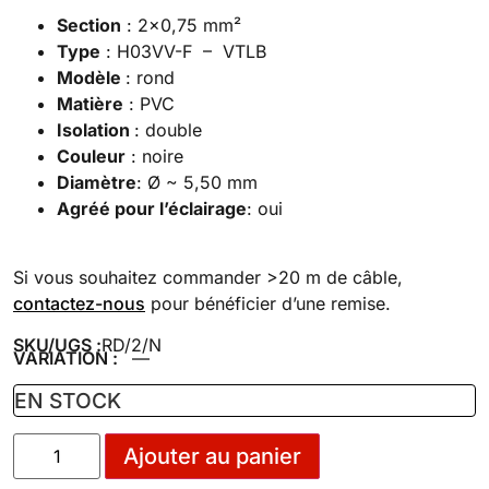
Section
: 2×0,75 mm²
Type
: H03VV-F – VTLB
Modèle
: rond
Matière
: PVC
Isolation
: double
Couleur
: noire
Diamètre
: Ø ~ 5,50 mm
Agréé pour l’éclairage
: oui
Si vous souhaitez commander >20 m de câble,
contactez-nous
pour bénéficier d’une remise.
SKU/UGS :
RD/2/N
VARIATION :
—
EN STOCK
Ajouter au panier