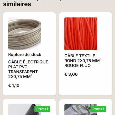
similaires
Rupture de stock
CÂBLE TEXTILE
ROND 2X0,75 MM²
CÂBLE ÉLECTRIQUE
ROUGE FLUO
PLAT PVC
TRANSPARENT
€
3,00
2X0,75 MM²
€
1,10
Promo !
Promo !