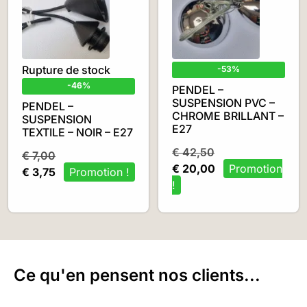
Rupture de stock
-53%
-46%
PENDEL –
SUSPENSION PVC –
PENDEL –
CHROME BRILLANT –
SUSPENSION
E27
TEXTILE – NOIR – E27
€
42,50
€
7,00
€
20,00
€
3,75
Ce qu'en pensent nos clients...