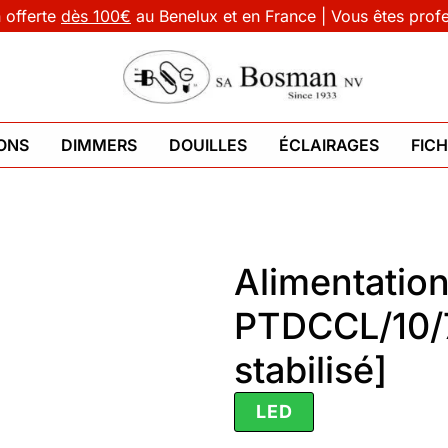
n offerte
dès 100€
au Benelux et en France | Vous êtes prof
ONS
DIMMERS
DOUILLES
ÉCLAIRAGES
FIC
Alimentatio
PTDCCL/10/
stabilisé]
LED