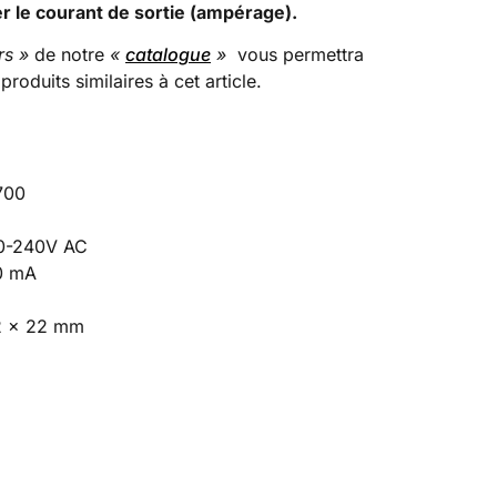
ser le courant de sortie (ampérage).
rs »
de notre
«
catalogue
»
vous permettra
produits similaires à cet article.
700
0-240V AC
0 mA
2 x 22 mm