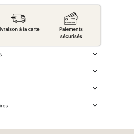
ivraison à la carte
Paiements
sécurisés
s
ires