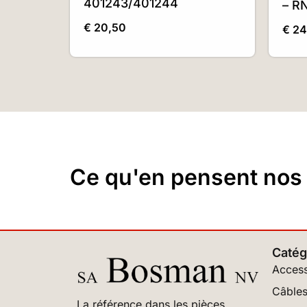
401243/401244
– R
€
20,50
€
24
Ce qu'en pensent nos c
Catég
Access
Câbles
La référence dans les pièces