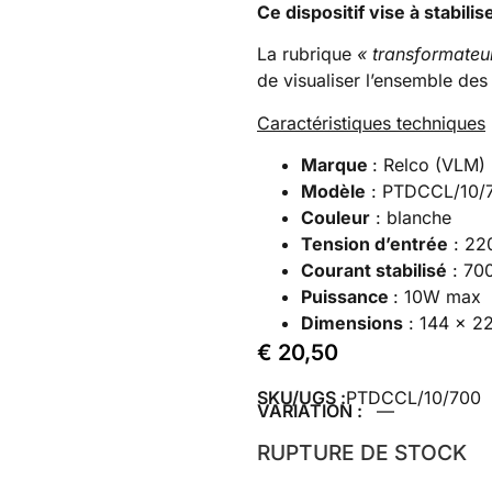
Ce dispositif vise à stabili
La rubrique
« transformateu
de visualiser l’ensemble des 
Caractéristiques techniques
Marque
: Relco (VLM)
Modèle
: PTDCCL/10/
Couleur
: blanche
Tension d’entrée
: 22
Courant stabilisé
: 70
Puissance
: 10W max
Dimensions
: 144 x 2
€
20,50
SKU/UGS :
PTDCCL/10/700
VARIATION :
—
RUPTURE DE STOCK