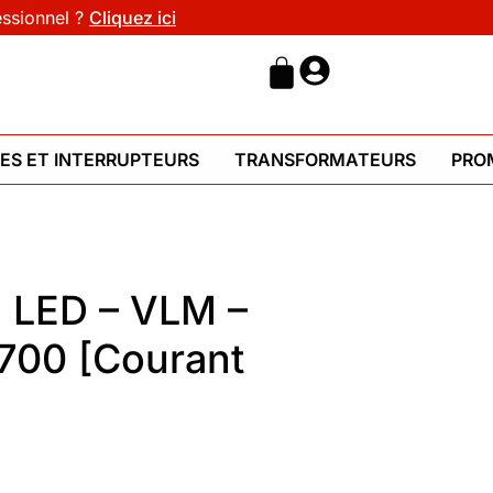
essionnel ?
Cliquez ici
HES ET INTERRUPTEURS
TRANSFORMATEURS
PRO
n LED – VLM –
700 [Courant