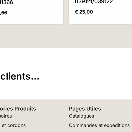
039121/039122
N1366
€
25,00
,66
lients...
ories Produits
Pages Utiles
oires
Catalogues
 et cordons
Commandes et expéditions