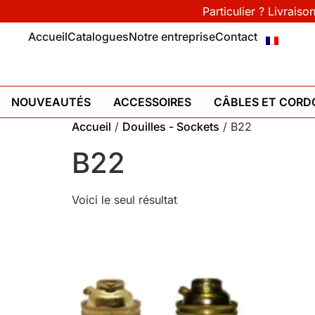
Particulier ? Livraiso
Accueil
Catalogues
Notre entreprise
Contact
NOUVEAUTÉS
ACCESSOIRES
CÂBLES ET CORD
Accueil
/
Douilles - Sockets
/ B22
B22
Voici le seul résultat