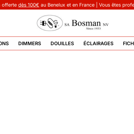
n offerte
dès 100€
au Benelux et en France | Vous êtes prof
ONS
DIMMERS
DOUILLES
ÉCLAIRAGES
FIC