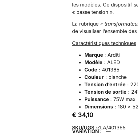
les modèles. Ce dispositif 
« basse tension ».
La rubrique
« transformateu
de visualiser l’ensemble des 
Caractéristiques techniques
Marque
: Arditi
Modèle
: ALED
Code
: 401365
Couleur
: blanche
Tension d’entrée
: 22
Tension de sortie
: 24
Puissance
: 75W max
Dimensions
: 180 x 5
€
34,10
SKU/UGS :
ZLA/401365
VARIATION :
—