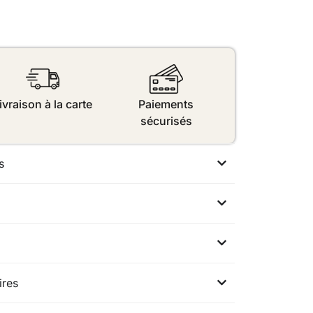
ivraison à la carte
Paiements
sécurisés
s
ires