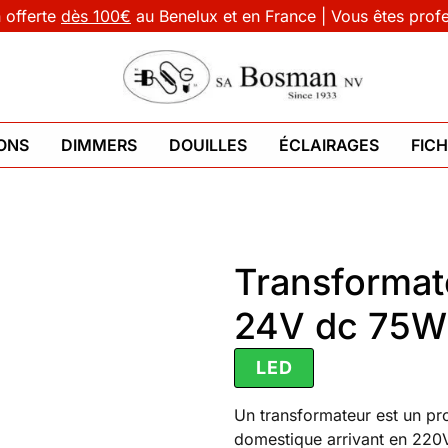
n offerte
dès 100€
au Benelux et en France | Vous êtes prof
ONS
DIMMERS
DOUILLES
ÉCLAIRAGES
FIC
Transformate
24V dc 75W
LED
Un transformateur est un pro
domestique arrivant en 220V