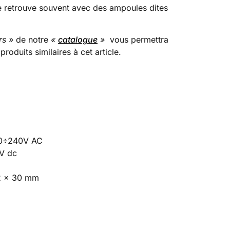
se retrouve souvent avec des ampoules dites
rs »
de notre
«
catalogue
»
vous permettra
produits similaires à cet article.
0÷240V AC
V dc
2 x 30 mm