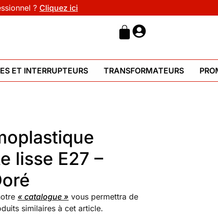
essionnel ?
Cliquez ici
HES ET INTERRUPTEURS
TRANSFORMATEURS
PRO
moplastique
e lisse E27 –
Doré
notre
« catalogue »
vous permettra de
uits similaires à cet article.