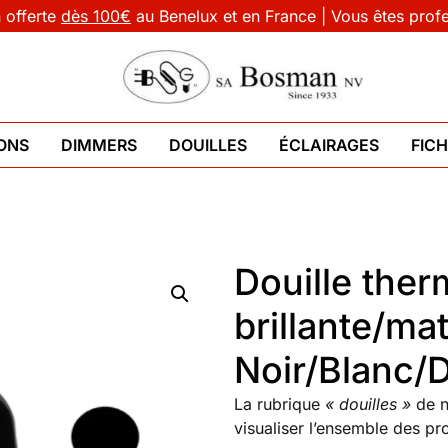
n offerte
dès 100€
au Benelux et en France | Vous êtes prof
ONS
DIMMERS
DOUILLES
ÉCLAIRAGES
FIC
Douille ther
brillante/mat
Noir/Blanc/
La rubrique
« douilles »
de 
visualiser l’ensemble des prod