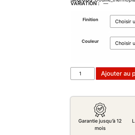
VARIATION :
—
Finition
Couleur
Ajouter au 
Garantie jusqu’à 12
L
mois