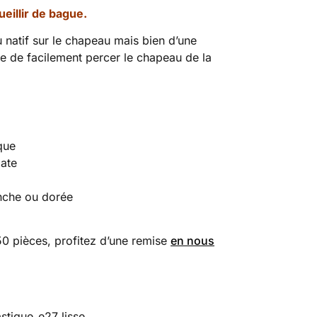
eillir de bague.
u natif sur le chapeau mais bien d’une
 de facilement percer le chapeau de la
que
mate
nche ou dorée
 pièces, profitez d’une remise
en nous
stique_e27_lisse