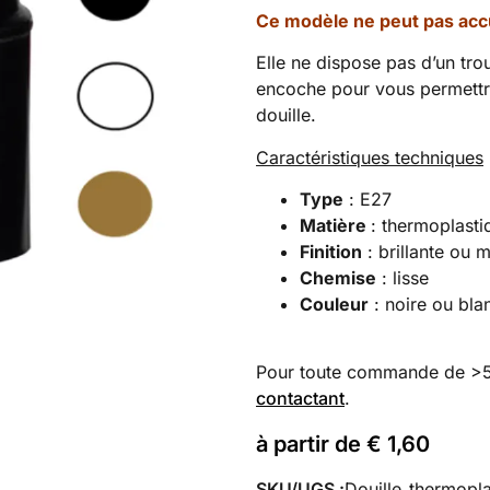
Ce modèle ne peut pas accu
Elle ne dispose pas d’un tro
encoche pour vous permettre
douille.
Caractéristiques techniques
Type
: E27
Matière
: thermoplasti
Finition
: brillante ou 
Chemise
: lisse
Couleur
: noire ou bla
Pour toute commande de >50
contactant
.
à partir de
€
1,60
SKU/UGS :
Douille_thermopla