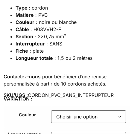
Type
: cordon
Matière
: PVC
Couleur
: noire ou blanche
Câble
: H03VVH2-F
Section
: 2×0,75 mm²
Interrupteur
: SANS
Fiche
: plate
Longueur totale
: 1,5 ou 2 mètres
Contactez-nous
pour bénéficier d’une remise
personnalisée à partir de 10 cordons achetés.
SKU/UGS :
CORDON_PVC_SANS_INTERRUPTEUR
VARIATION :
—
Couleur