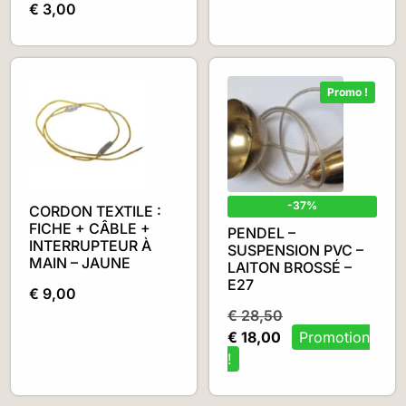
€
3,00
Promo !
-37%
CORDON TEXTILE :
FICHE + CÂBLE +
PENDEL –
INTERRUPTEUR À
SUSPENSION PVC –
MAIN – JAUNE
LAITON BROSSÉ –
E27
€
9,00
€
28,50
€
18,00