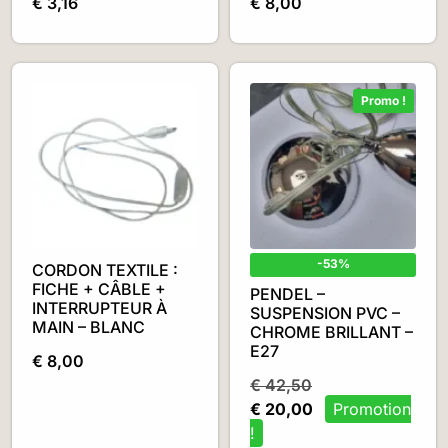
€
3,16
€
8,00
Promo !
-53%
CORDON TEXTILE :
FICHE + CÂBLE +
PENDEL –
INTERRUPTEUR À
SUSPENSION PVC –
MAIN – BLANC
CHROME BRILLANT –
E27
€
8,00
€
42,50
€
20,00