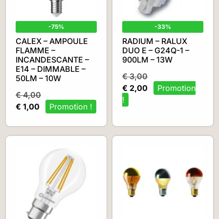
-75%
-33%
CALEX – AMPOULE
RADIUM – RALUX
FLAMME –
DUO E – G24Q-1 –
INCANDESCANTE –
900LM – 13W
E14 – DIMMABLE –
€
3,00
50LM – 10W
€
2,00
€
4,00
€
1,00